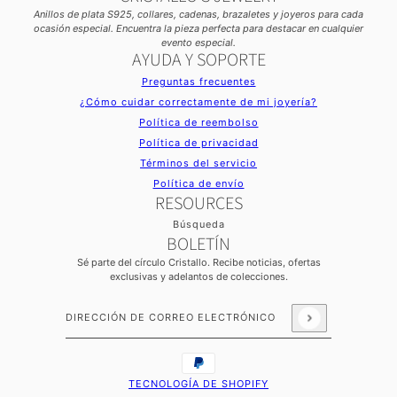
Anillos de plata S925, collares, cadenas, brazaletes y joyeros para cada
ocasión especial. Encuentra la pieza perfecta para destacar en cualquier
evento especial.
AYUDA Y SOPORTE
Preguntas frecuentes
¿Cómo cuidar correctamente de mi joyería?
Política de reembolso
Política de privacidad
Términos del servicio
Política de envío
RESOURCES
Búsqueda
BOLETÍN
Sé parte del círculo Cristallo. Recibe noticias, ofertas
exclusivas y adelantos de colecciones.
Dirección de correo electrónico
Este sitio está protegido por hCaptcha y se aplican
l
TECNOLOGÍA DE SHOPIFY